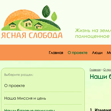
Главная
О проекте
Люди
М
Главная
»
О пр
Выберите раздел:
Наши 
О проекте
Наша Миссия и цель
1. Измен
Наши базовые принципы