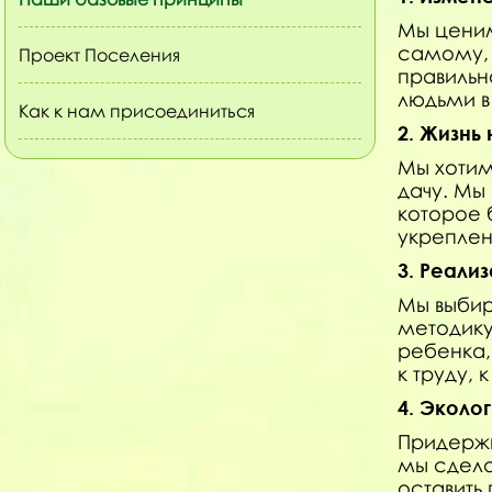
Мы ценим
самому, 
Проект Поселения
правильн
людьми в
Как к нам присоединиться
2.
Жизнь 
Мы хотим
дачу. Мы
которое 
укреплен
3. Реали
Мы выбир
методик
ребенка,
к труду, 
4. Эколо
Придержи
мы сдела
оставить