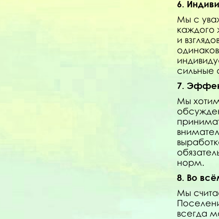
6. Индив
Мы с ува
каждого 
и взгляд
одинаков
индивиду
сильные с
7. Эффе
Мы хотим
обсужден
принимат
внимател
выработк
обязател
норм.
8. Во вс
Мы счита
Поселени
всегда м