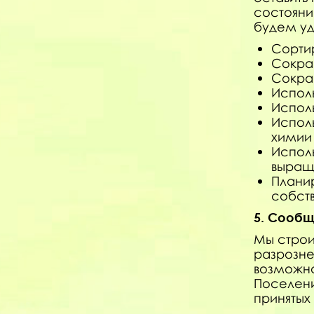
состояни
будем уд
Сортир
Сокра
Сокра
Испол
Испол
Испол
химии
Испол
выращ
Плани
собст
5. Сооб
Мы строи
разрозне
возможно
Поселен
принятых 