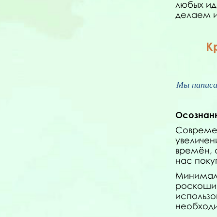
любых ид
делаем и
К
Мы написа
Осознан
Современ
увеличен
времён, 
нас поку
Минимали
роскоши,
использо
необходи