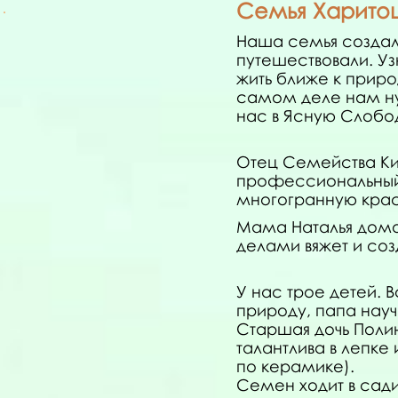
Семья Харито
Наша семья создала
путешествовали. Уз
жить ближе к приро
самом деле нам ну
нас в Ясную Слобо
Отец Семейства Ки
профессиональный 
многогранную крас
Мама Наталья домо
делами вяжет и со
У нас трое детей. 
природу, папа научи
Старшая дочь Полин
талантлива в лепк
по керамике).
Семен ходит в сад