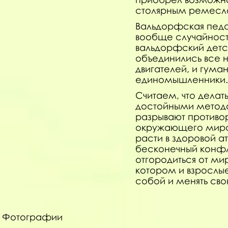
столярным ремесло
Вальдорфская педа
вообще случайности 
вальдорфский детс
объединились все н
двигателей, и гума
единомышленники
Считаем, что делат
достойными методам
разрывают против
окружающего мира.
расти в здоровой 
бесконечный конфли
отгородиться от м
котором и взрослые
собой и менять сво
Фотографии