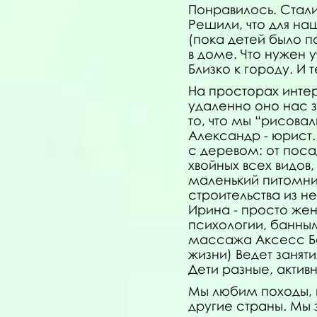
Понравилось. Стали
Решили, что для на
(пока детей было п
в доме. Что нужен у
Близко к городу. И 
На просторах инте
удаленно оно нас з
то, что мы “рисова
Александр - юрист.
с деревом: от пос
хвойных всех видов
маленький питомни
строительства из не
Ирина - просто жен
психологии, банны
массажа Аксесс Ба
жизни) Ведет занят
Дети разные, актив
Мы любим походы, и
другие страны. Мы 