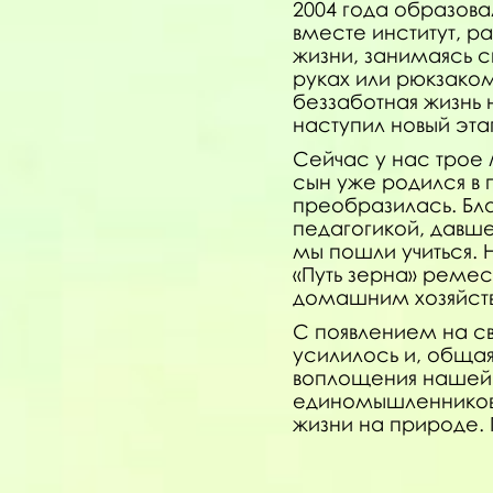
2004 года образова
вместе институт, р
жизни, занимаясь 
руках или рюкзако
беззаботная жизнь
наступил новый эта
Сейчас у нас трое 
сын уже родился в
преобразилась. Бл
педагогикой, давше
мы пошли учиться.
«Путь зерна» реме
домашним хозяйст
С появлением на с
усилилось и, обща
воплощения нашей 
единомышленников
жизни на природе.