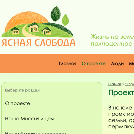
Главная
О проекте
Люди
М
Главная
»
О пр
Выберите раздел:
Проект
О проекте
В начале
проектир
Наша Миссия и цель
семьи, а
пермакул
Наши базовые принципы