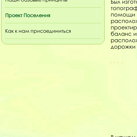
Был изго
топограф
помощи 
Проект Поселения
располож
проектир
Как к нам присоединиться
баланс и
располо
дорожки 