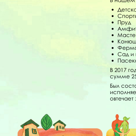
В нашем 
Детск
Спорт
Пруд
Амфит
Мастер
Конюш
Ферм
Сад и
Пасек
В 2017 г
сумме 25
Был сост
исполняе
овтечает