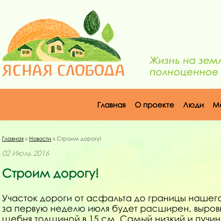
Главная
О проекте
Люди
М
Главная
»
Новости
» Строим дорогу!
02 Июль 2016
Строим дорогу!
Участок дороги от асфальта до границы нашего
за первую неделю июля будет расширен, выров
щебня толщиной в 15 см. Самый низкий и пучи