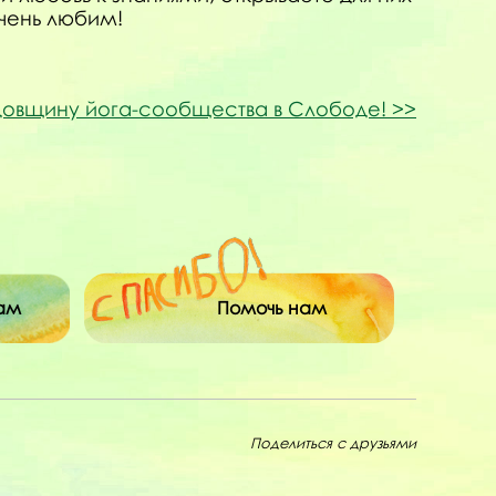
очень любим!
довщину йога-сообщества в Слободе!
ам
Помочь нам
Поделиться с друзьями