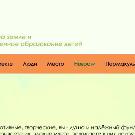
оекте
Люди
Место
Новости
Пермакуль
ативные, творческие, вы - душа и надёжный фу
ываете их, вдохновляете, зажигаете в них искру 