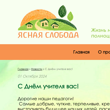
Главная
О пр
Главная
»
Новости
» С Днём учителя вас!
01 Октября 2024
С Днём учителя вас!
Дорогие наши педагоги!
Самые добрые, чуткие, терпеливые, кре
выстраивать будущее наших детей, раскр