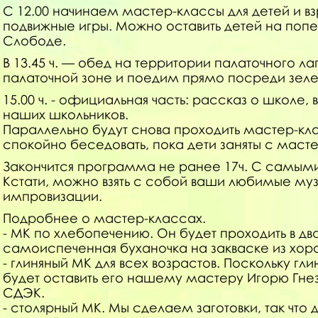
С 12.00 начинаем мастер-классы для детей и взр
подвижные игры. Можно оставить детей на поп
Слободе.
В 13.45 ч. — обед на территории палаточного 
палаточной зоне и поедим прямо посреди зе
15.00 ч. - официальная часть: рассказ о школе,
наших школьников.
Параллельно будут снова проходить мастер-кла
спокойно беседовать, пока дети заняты с маст
Закончится программа не ранее 17ч. С самыми
Кстати, можно взять с собой ваши любимые м
импровизации.
Подробнее о мастер-классах.
- МК по хлебопечению. Он будет проходить в два
самоиспеченная буханочка на закваске из х
- глиняный МК для всех возрастов. Поскольку г
будет оставить его нашему мастеру Игорю Гнез
СДЭК.
- столярный МК. Мы сделаем заготовки, так что