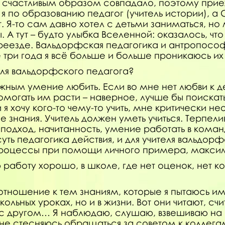
 счастливым образом совпадало, поэтому приеха
о я по образованию педагог (учитель истории), 
от. Я-то сам давно хотел с детьми заниматься, 
 тут – будто улыбка Вселенной: оказалось, что
еезде. Вальдорфская педагогика и антропософи
е три года я всё больше и больше проникаюсь и
для вальдорфского педагога?
жным умение любить. Если во мне нет любви к де
помогать им расти – наверное, лучше бы поиска
 я хочу кого-то чему-то учить, мне критически 
 знания. Учитель должен уметь учиться. Терпелив
подход, начитанность, умение работать в коман
суть педагогика действия, и для учителя вальдор
 процессы при помощи личного примера, максим
ою работу хорошо, в школе, где нет оценок, нет
 отношение к тем знаниям, которые я пытаюсь им 
льных уроках, но и в жизни. Вот они читают, счи
с другом… Я наблюдаю, слушаю, взвешиваю на в
 не стесняюсь обращаться за советом к коллега