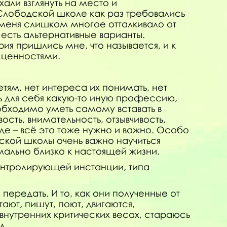
ли взглянуть на место и
а Слободской школе как раз требовались
но меня слишком многое отталкивало от
 есть альтернативные варианты.
я пришлись мне, что называется, и к
х ценностями.
тям, нет интереса их понимать, нет
ть для себя какую-то иную профессию,
необходимо уметь самому вставать в
ость, внимательность, отзывчивость,
де – всё это тоже нужно и важно. Особо
фской школы очень важно научиться
ально близко к настоящей жизни.
 контролирующей инстанции, типа
передать. И то, как они полученные от
тают, пишут, поют, двигаются,
нутренних критических весах, стараюсь
м.