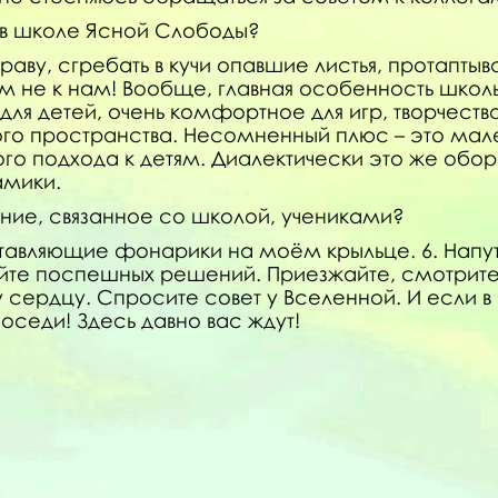
 в школе Ясной Слободы?
траву, сгребать в кучи опавшие листья, протапты
ам не к нам! Вообще, главная особенность школ
ля детей, очень комфортное для игр, творчества
го пространства. Несомненный плюс – это мале
го подхода к детям. Диалектически это же обор
амики.
ние, связанное со школой, учениками?
тавляющие фонарики на моём крыльце. 6. Напут
те поспешных решений. Приезжайте, смотрите, 
 сердцу. Спросите совет у Вселенной. И если в 
оседи! Здесь давно вас ждут!