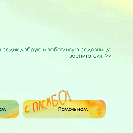
 садик добрую и заботливую садовницу-
воспитателя!
ам
Помочь нам