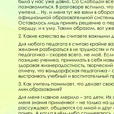
была у нас уже давно. Со Слободой всё
познакомиться. В разговоре всплыло, чт
учителя… Ну, и меня тут же взяли в обор
официальной образовательной системы. А
Оставалось лишь принять решение о пер
сердцу, и к уму. Таким образом, вот уж
2. Какие качества вы считаете важными 
Для любого педагога я считаю крайне ва
желания разбираться в их трудностях и 
педагогика – скорее всего, не моё. Если
позицию ученика, принимать в себя новые
здоровая жизнерадостность, творческий 
отмечу, что вальдорфская педагогика – 
выстраивать учебный и воспитательный
3. Как учитель понимает, что делает св
мин.образования?
Для меня главное мерило – это дети. Их
меня знания применяют – не только на шко
рассуждают, общаются со мной и друг 
понять. А когда в чём-либо сомневаюсь,