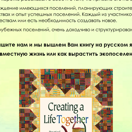
уждение имеющихся поселений, планирующих строител
х и опыт успешных поселений. Каждый из участников см
твам или есть необходимость создавать новое.
арубежных поселений, очень доходчиво и структуриров
шите нам и мы вышлем Вам книгу на русском 
овместную жизнь или как вырастить экопоселе