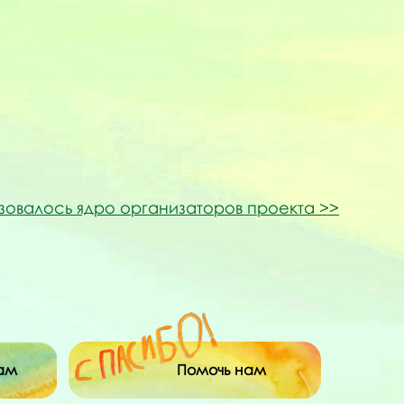
овалось ядро организаторов проекта
ам
Помочь нам