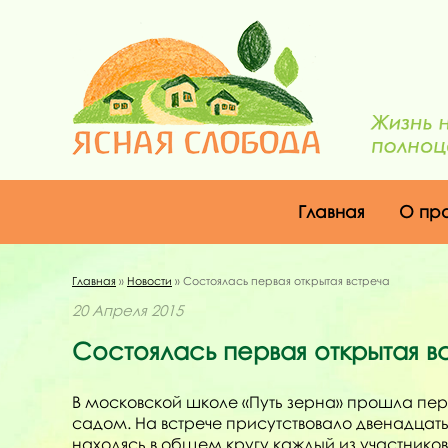
Главная
О пр
Главная
»
Новости
» Состоялась первая открытая встреча
20 Апреля 2015
Состоялась первая открытая в
В московской школе «Путь зерна» прошла пер
садом. На встрече присутствовало двенадцать
находясь в общем кругу каждый из участников к