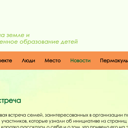
оекте
Люди
Место
Новости
Пермакуль
стреча
вая встреча семей, заинтересованных в организации 
 участников, которые узнали об инициативе из страниц 
оротко рассказал о себе и о том, что привело его на э