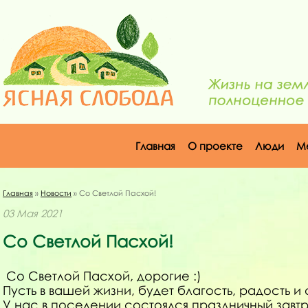
Главная
О проекте
Люди
М
Главная
»
Новости
» Со Светлой Пасхой!
03 Мая 2021
Со Светлой Пасхой!
Со Светлой Пасхой, дорогие :)
Пусть в вашей жизни, будет благость, радость и
У нас в поселении состоялся праздничный завтр