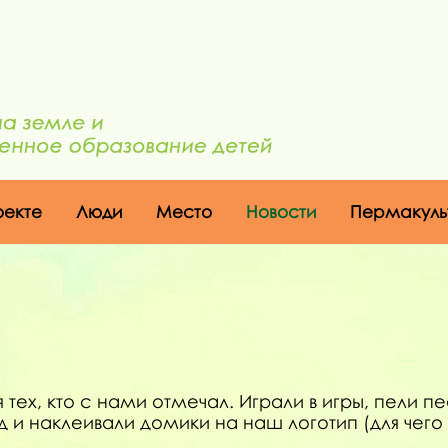
оекте
Люди
Место
Новости
Пермакуль
тех, кто с нами отмечал. Играли в игры, пели п
од и наклеивали домики на наш логотип (для че